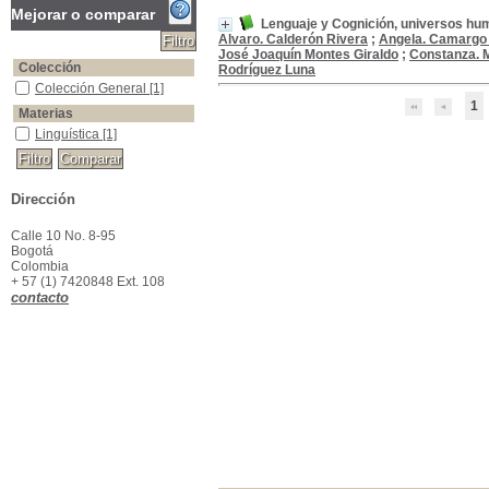
Mejorar o comparar
Lenguaje y Cognición, universos hu
Alvaro. Calderón Rivera
;
Angela. Camargo
José Joaquín Montes Giraldo
;
Constanza. 
Colección
Rodríguez Luna
Colección General
Colección General
[1]
1
Materias
Linguística
Linguística
[1]
Dirección
Calle 10 No. 8-95
Bogotá
Colombia
+ 57 (1) 7420848 Ext. 108
contacto