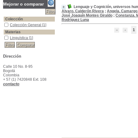
Mejorar o comparar
Lenguaje y Cognición, universos hu
Alvaro. Calderón Rivera
;
Angela. Camargo
José Joaquín Montes Giraldo
;
Constanza. 
Colección
Rodríguez Luna
Colección General
Colección General
[1]
1
Materias
Linguística
Linguística
[1]
Dirección
Calle 10 No. 8-95
Bogotá
Colombia
+ 57 (1) 7420848 Ext. 108
contacto