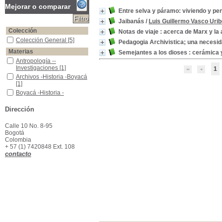
Mejorar o comparar
Entre selva y páramo: viviendo y pen
Jaibanás
/
Luis Guillermo Vasco Uri
Colección
Notas de viaje : acerca de Marx y la
Colección General
Colección General
[5]
Pedagogia Archivistica; una necesida
Materias
Semejantes a los dioses : cerámica
Antropología -- Investigaciones
Antropología --
Investigaciones
[1]
1
Archivos -Historia -Boyacá
Archivos -Historia -Boyacá
[1]
Boyacá -Historia - Archivistica - Pedagogía
Boyacá -Historia -
Archivistica - Pedagogía
[1]
Dirección
Cerámica indígena - Colombia
Cerámica indígena -
Colombia
[1]
Calle 10 No. 8-95
Cestería indígena-- Colombia
Cestería indígena--
Bogotá
Colombia
[1]
Colombia
+ 57 (1) 7420848 Ext. 108
Documentos públicos -Boyacá
Documentos públicos -
contacto
Boyacá
[1]
Embera -Religión y mitología
Embera -Religión y
mitología
[1]
Embera -Ritos y ceremonias
Embera -Ritos y
ceremonias
[1]
Indios de Colombia
Indios de Colombia
[1]
Indios de Colombia-aspectos políticos y sociales
Indios de Colombia-
aspectos políticos y
sociales
[1]