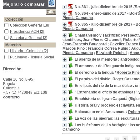
Mejorar o comparar
No. 861 - julio-diciembre de 2015
(Bol
No. 864 - enero-junio de 2017 - Bolet
Pineda Camacho
Colección
No. 865 - julio-diciembre de 2017 - B
Colección General
Colección General
[18]
Pineda Camacho
Presidencia ACH
Presidencia ACH
[2]
Chamanismo y sacrificio: Perspectiv
Secretaría General
Secretaría General
[3]
científicos, Jean Pierre Chaumeil, Robert
Jean-Francois Bouchard
;
Cavelier Franco 
Materias
Marcos Pino
;
Francois Correa Rubio
;
Augu
Historia - Colombia
Historia - Colombia
[2]
Pineda Camacho
;
Elizabeth Reichel
;
Anne-
Putumayo -Historia Social
Putumayo -Historia Social
El aliento de la memoria : antropolog
[2]
El amanecer del Resguardo Indígen
Amazonas - Pasado y Presente - siglos, XVII - XX.
Amazonas - Pasado y
Dirección
Presente - siglos, XVII -
El derecho a la lengua
/
Roberto Pin
XX.
[1]
El paraiso del diablo: Roger Casemen
Calle 10 No. 8-95
Amazonas -historia -invasiones
Amazonas -historia -
Bogotá
En el país del río de la mar dulce : u
invasiones
[1]
Colombia
Amazonas (Región) -- Historia -- Congresos, conferencias, etc.
Amazonas (Región) --
"Estrenando el oficio de etnólogas" 
+ 57 (1) 7420848 Ext. 108
Historia -- Congresos,
contacto
Etnohistoria del gran Caquetá (Siglo
conferencias, etc.
[1]
Historia oral y proceso esclavista e
Amazonas (Río, Colombia) -- Historia
Amazonas (Río,
Colombia) -- Historia
[1]
Holocausto en el Amazonas.
/
Rober
Andoques--Historia--Amazonas (Colombia)--Ensayos.
Andoques--Historia--
La voz de las piedras: las escultura
Amazonas (Colombia)--
Ensayos.
[1]
Los huérfanos de La Vorágine: los an
Camacho
Andoques--Identidad cultural--Ensayos
Andoques--Identidad
cultural--Ensayos
[1]
1
2