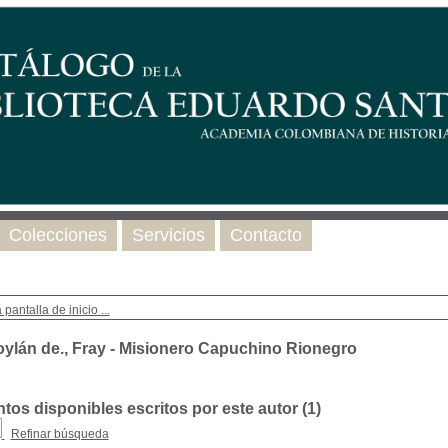
Colecciones
Servicios
Contacto
 pantalla de inicio ...
oylán de., Fray - Misionero Capuchino Rionegro
os disponibles escritos por este autor (
1
)
Refinar búsqueda