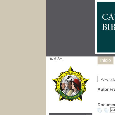
A-
A
A+
Inicio
Volver a la
Autor Fr
Document