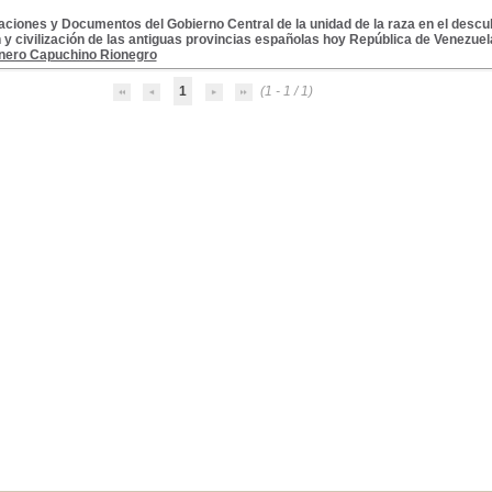
ciones y Documentos del Gobierno Central de la unidad de la raza en el descub
 y civilización de las antiguas provincias españolas hoy República de Venezuela
onero Capuchino Rionegro
1
(1 - 1 / 1)