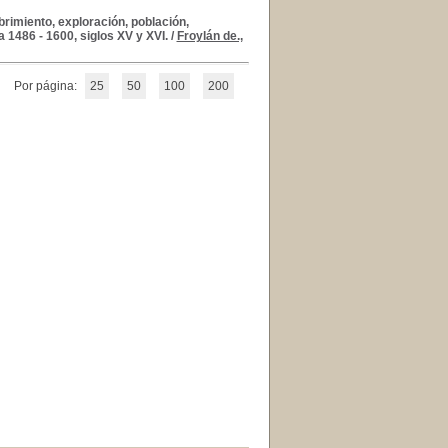
rimiento, exploración, población,
 1486 - 1600, siglos XV y XVI.
/
Froylán de.,
Por página:
25
50
100
200