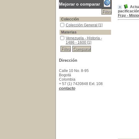
Mejorar o comparar
Actua
pacificación
Fray - Misi
Colección
Colección General
Colección General
[1]
Materias
Venezuela - Historia - 1486 - 1600
Venezuela - Historia -
1486 - 1600
[1]
Dirección
Calle 10 No. 8-95
Bogotá
Colombia
+ 57 (1) 7420848 Ext. 108
contacto