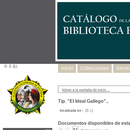
A-
A
A+
Inicio
Colecciones
Servi
Volver a la pantalla de inicio ...
Tip. "El Ideal Gallego".,
localizada en :
[S. l.]
Documentos disponibles de esta e