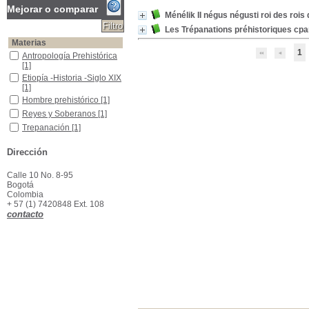
Mejorar o comparar
Ménélik II négus négusti roi des rois d
Les Trépanations préhistoriques cpar
Materias
1
Antropología Prehistórica
Antropología Prehistórica
[1]
Etiopía -Historia -Siglo XIX
Etiopía -Historia -Siglo XIX
[1]
Hombre prehistórico
Hombre prehistórico
[1]
Reyes y Soberanos
Reyes y Soberanos
[1]
Trepanación
Trepanación
[1]
Dirección
Calle 10 No. 8-95
Bogotá
Colombia
+ 57 (1) 7420848 Ext. 108
contacto