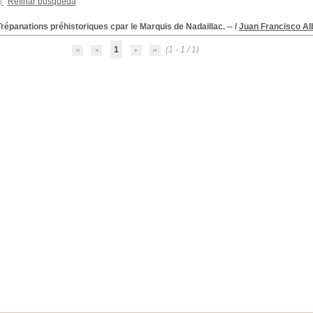
Refinar búsqueda
répanations préhistoriques cpar le Marquis de Nadaillac. --
/
Juan Francisco Alb
1
(1 - 1 / 1)