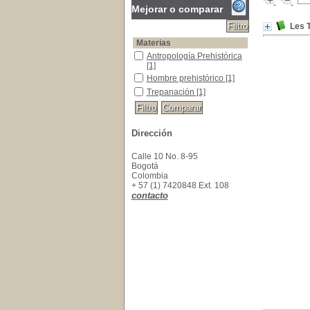
Mejorar o comparar
Les T
Materias
Antropología Prehistórica
Antropología Prehistórica
[1]
Hombre prehistórico
Hombre prehistórico
[1]
Trepanación
Trepanación
[1]
Dirección
Calle 10 No. 8-95
Bogotá
Colombia
+ 57 (1) 7420848 Ext. 108
contacto