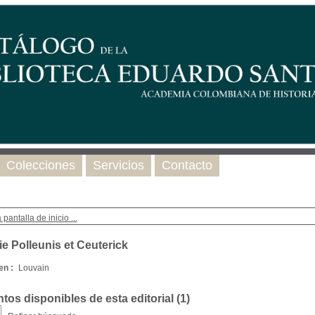
Colecciones
Servicios
Contacto
 pantalla de inicio ...
e Polleunis et Ceuterick
en :
Louvain
os disponibles de esta editorial (
1
)