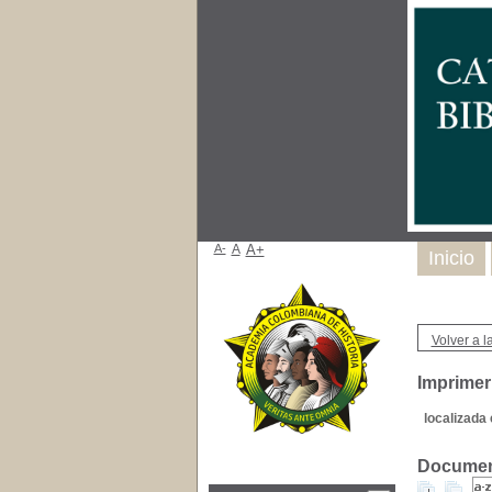
A-
A
A+
Inicio
Volver a la
Imprimeri
localizada 
Document