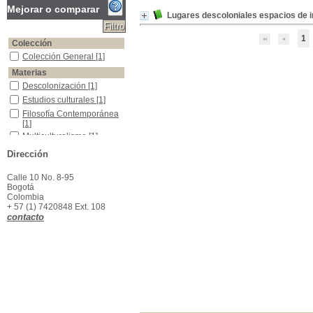
Mejorar o comparar
Lugares descoloniales espacios de 
1
Colección
Colección General
Colección General
[1]
Materias
Descolonización
Descolonización
[1]
Estudios culturales
Estudios culturales
[1]
Filosofía Contemporánea
Filosofía Contemporánea
[1]
Multiculturalismo
Multiculturalismo
[1]
Dirección
Calle 10 No. 8-95
Bogotá
Colombia
+ 57 (1) 7420848 Ext. 108
contacto