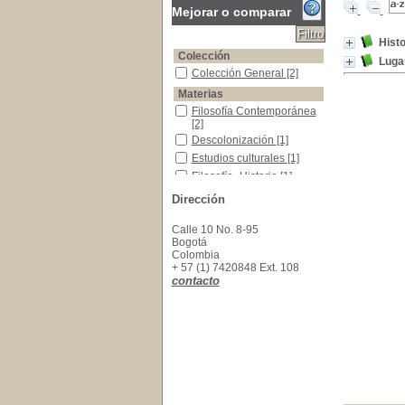
Mejorar o comparar
Histo
Colección
Luga
Colección General
Colección General
[2]
Materias
Filosofía Contemporánea
Filosofía Contemporánea
[2]
Descolonización
Descolonización
[1]
Estudios culturales
Estudios culturales
[1]
Filosofía -Historia
Filosofía -Historia
[1]
Multiculturalismo
Multiculturalismo
[1]
Dirección
Calle 10 No. 8-95
Bogotá
Colombia
+ 57 (1) 7420848 Ext. 108
contacto