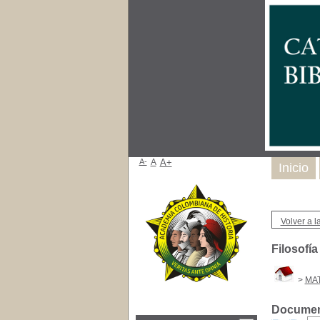
A-
A
A+
Inicio
Volver a la
Filosofí
>
MAT
Document