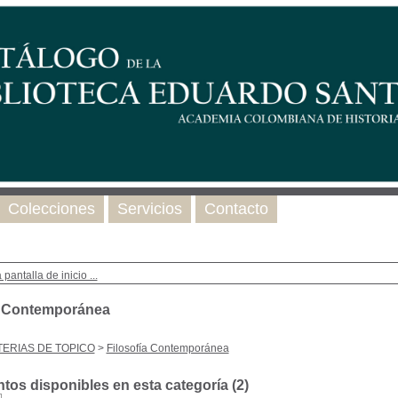
Colecciones
Servicios
Contacto
 pantalla de inicio ...
a Contemporánea
ERIAS DE TOPICO
>
Filosofía Contemporánea
os disponibles en esta categoría (
2
)