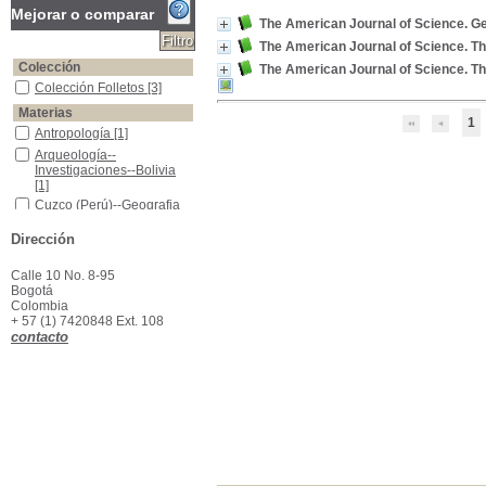
Mejorar o comparar
The American Journal of Science. Geo
The American Journal of Science. Th
Colección
The American Journal of Science. Th
Colección Folletos
Colección Folletos
[3]
Materias
1
Antropología
Antropología
[1]
Arqueología--Investigaciones--Bolivia
Arqueología--
Investigaciones--Bolivia
[1]
Cuzco (Perú)--Geografia
Cuzco (Perú)--Geografia
[1]
Dirección
Isla del Titicaca (Andes)-Geografia
Isla del Titicaca (Andes)-
Geografia
[1]
La Paz (Bolivia)--Geografia
La Paz (Bolivia)--
Calle 10 No. 8-95
Geografia
[1]
Bogotá
Colombia
+ 57 (1) 7420848 Ext. 108
contacto