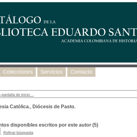
Colecciones
Servicios
Contacto
 pantalla de inicio ...
esia Católica., Diócesis de Pasto.
os disponibles escritos por este autor (
5
)
Refinar búsqueda