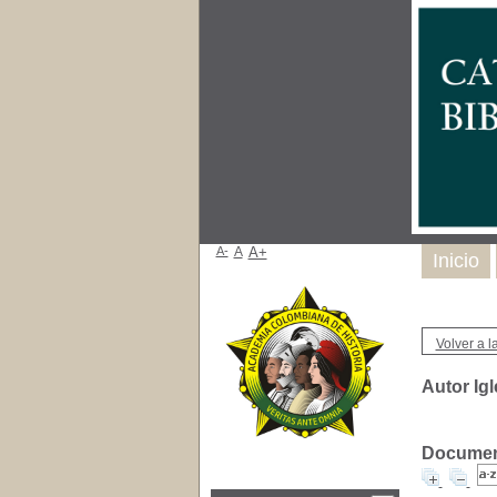
A-
A
A+
Inicio
Volver a la
Autor Igl
Document