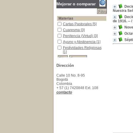
Mejorar o comparar
Decim
Nuestra Señ
Deci
Materias
de 1916. --
/
Cartas Pastorales
Cartas Pastorales
[5]
Nove
Cuaresma
Cuaresma
[3]
Octa
Penitencia (Virtud)
Penitencia (Virtud)
[3]
Sépt
Ayuno y Abstinencia
Ayuno y Abstinencia
[1]
Festividades Religiosas
Festividades Religiosas
[1]
Dirección
Calle 10 No. 8-95
Bogotá
Colombia
+ 57 (1) 7420848 Ext. 108
contacto