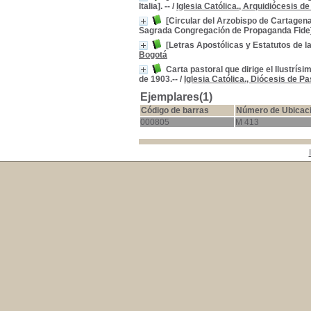
Italia]. --
/
Iglesia Católica., Arquidiócesis d
[Circular del Arzobispo de Cartagena 
Sagrada Congregación de Propaganda Fide].
[Letras Apostólicas y Estatutos de l
Bogotá
Carta pastoral que dirige el Ilustrís
de 1903.--
/
Iglesia Católica., Diócesis de Pa
Ejemplares(1)
Código de barras
Número de Ubicac
000805
M 413