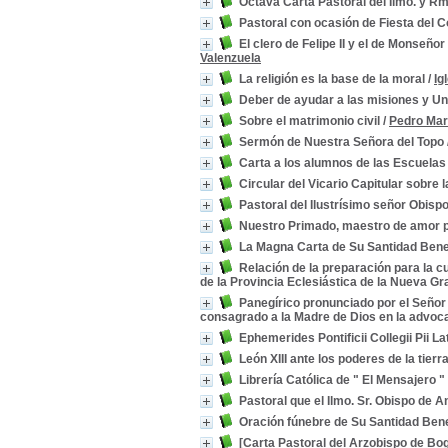
Octava Carta Pastoral del Ilmo. y R
Pastoral con ocasión de Fiesta del C
El clero de Felipe II y el de Monseñor
Valenzuela
La religión es la base de la moral
/
Ig
Deber de ayudar a las misiones y Un
Sobre el matrimonio civil
/
Pedro Mar
Sermón de Nuestra Señora del Topo
Carta a los alumnos de las Escuelas
Circular del Vicario Capitular sobre l
Pastoral del Ilustrísimo señor Obispo
Nuestro Primado, maestro de amor 
La Magna Carta de Su Santidad Bened
Relación de la preparación para la 
de la Provincia Eclesiástica de la Nueva G
Panegírico pronunciado por el Señor
consagrado a la Madre de Dios en la advo
Ephemerides Pontificii Collegii Pii L
León XIII ante los poderes de la tierr
Librería Católica de " El Mensajero "
Pastoral que el Ilmo. Sr. Obispo de Ant
Oración fúnebre de Su Santidad Ben
[Carta Pastoral del Arzobispo de Bogo