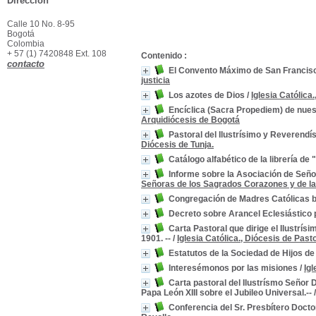
Dirección
Calle 10 No. 8-95
Bogotá
Colombia
+ 57 (1) 7420848 Ext. 108
Contenido :
contacto
El Convento Máximo de San Francisc
justicia
Los azotes de Dios
/
Iglesia Católica
Encíclica (Sacra Propediem) de nues
Arquidiócesis de Bogotá
Pastoral del Ilustrísimo y Reverend
Diócesis de Tunja.
Catálogo alfabético de la librería de 
Informe sobre la Asociación de Seño
Señoras de los Sagrados Corazones y de l
Congregación de Madres Católicas baj
Decreto sobre Arancel Eclesiástico p
Carta Pastoral que dirige el Ilustrís
1901. --
/
Iglesia Católica., Diócesis de Pasto
Estatutos de la Sociedad de Hijos de
Interesémonos por las misiones
/
Igl
Carta pastoral del Ilustrísmo Señor
Papa León XIII sobre el Jubileo Universal.--
Conferencia del Sr. Presbítero Doct