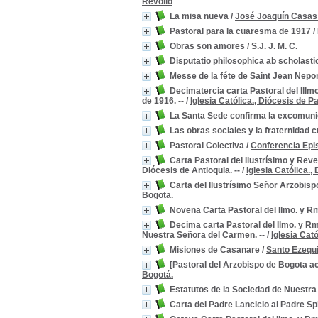
Revollo
La misa nueva
/
José Joaquín Casas
Pastoral para la cuaresma de 1917
/
Obras son amores
/
S.J. J. M. C.
Disputatio philosophica ab scholasti
Messe de la féte de Saint Jean Nep
Decimatercia carta Pastoral del Ill
de 1916. --
/
Iglesia Católica., Diócesis de P
La Santa Sede confirma la excomunión
Las obras sociales y la fraternidad c
Pastoral Colectiva
/
Conferencia Epis
Carta Pastoral del Ilustrísimo y Rev
Diócesis de Antioquia. --
/
Iglesia Católica.,
Carta del Ilustrísimo Señor Arzobisp
Bogota.
Novena Carta Pastoral del Ilmo. y R
Decima carta Pastoral del Ilmo. y Rm
Nuestra Señora del Carmen. --
/
Iglesia Cató
Misiones de Casanare
/
Santo Ezequi
[Pastoral del Arzobispo de Bogota ac
Bogotá.
Estatutos de la Sociedad de Nuestr
Carta del Padre Lancicio al Padre Spin