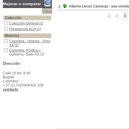
Mejorar o comparar
Alberto Lleras Camargo : una semb
1
Colección
Colección General
Colección General
[1]
Presidencia ACH
Presidencia ACH
[1]
Materias
Colombia - Historia - Siglo XX
Colombia - Historia - Siglo
XX
[1]
Colombia -Política y Gobierno -Siglo XX
Colombia -Política y
Gobierno -Siglo XX
[1]
Lleras Camargo, Alberto, 1906-1990--Pensamiento político
Lleras Camargo, Alberto,
Dirección
1906-1990--Pensamiento
político
[1]
Calle 10 No. 8-95
Bogotá
Colombia
+ 57 (1) 7420848 Ext. 108
contacto