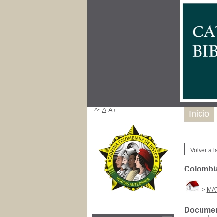
A-
A
A+
Inicio
Volver a la
Colombia 
>
MA
Document