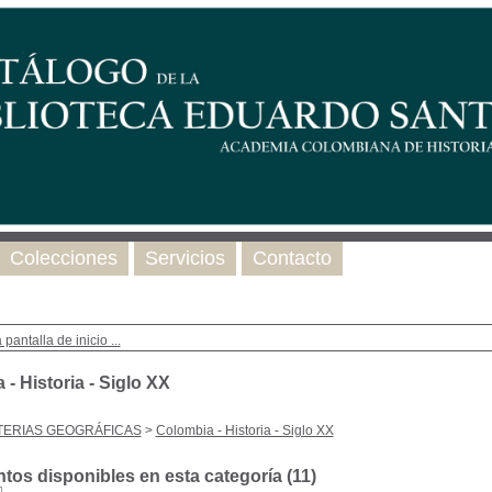
Colecciones
Servicios
Contacto
 pantalla de inicio ...
- Historia - Siglo XX
TERIAS GEOGRÁFICAS
>
Colombia - Historia - Siglo XX
os disponibles en esta categoría (
11
)