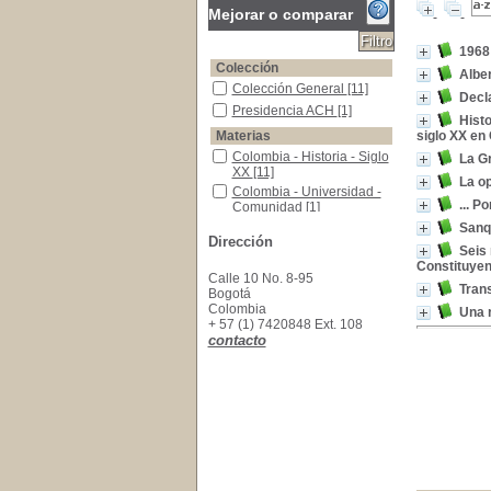
Mejorar o comparar
1968 
Colección
Albe
Colección General
Colección General
[11]
Decl
Presidencia ACH
Presidencia ACH
[1]
Histo
Materias
siglo XX en
Colombia - Historia - Siglo XX
Colombia - Historia - Siglo
La Gr
XX
[11]
La op
Colombia - Universidad - Comunidad
Colombia - Universidad -
... P
Comunidad
[1]
Colombia -Política y Gobierno -Siglo XX
Colombia -Política y
Sanqu
Dirección
Gobierno -Siglo XX
[1]
Seis 
Comunidad y universidad
Comunidad y universidad
Constituyen
[1]
Calle 10 No. 8-95
Tran
Bogotá
Costa Pacífica (Colombia)--Geografía--Siglo X
Costa Pacífica
Colombia
(Colombia)--Geografía--
Una 
+ 57 (1) 7420848 Ext. 108
Siglo XX
[1]
contacto
Iglesia - Historia - Colombia
Iglesia - Historia -
Colombia
[1]
Insurrección del de abril de 1948
Insurrección del de abril
de 1948
[1]
Jóvenes - Actividad política
Jóvenes - Actividad
política
[1]
Lleras Camargo, Alberto, 1906-1990--Pensamie
Lleras Camargo, Alberto,
1906-1990--Pensamiento
político
[1]