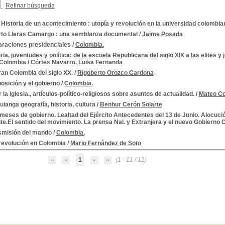
Refinar búsqueda
Historia de un acontecimiento : utopía y revolución en la universidad colombia
rto Lleras Camargo : una semblanza documental
/
Jaime Posada
araciones presidenciales
/
Colombia.
ria, juventudes y política: de la escuela Republicana del siglo XIX a las elites y
 Colombia
/
Córtes Navarro, Luisa Fernanda
an Colombia del siglo XX.
/
Rigoberto Orozco Cardona
osición y el gobierno
/
Colombia.
or la iglesia., artículos-político-religiosos sobre asuntos de actualidad.
/
Mateo Co
ianga geografía, historia, cultura
/
Benhur Cerón Solarte
meses de gobierno. Lealtad del Ejército Antecedentes del 13 de Junio. Alocuci
te.El sentido del movimiento. La prensa Nal. y Extranjera y el nuevo Gobierno C
smisión del mando
/
Colombia.
X
revolución en Colombia
/
Mario Fernández de Soto
1
(1 - 11 / 11)
nto político