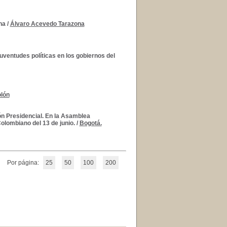
na
/
Álvaro Acevedo Tarazona
 juventudes políticas en los gobiernos del
lón
ón Presidencial. En la Asamblea
olombiano del 13 de junio.
/
Bogotá.
Por página:
25
50
100
200