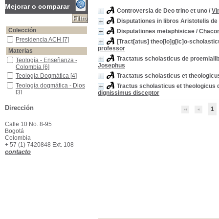
Mejorar o comparar
Controversia de Deo trino et uno
/
Vi
Disputationes in libros Aristotelis d
Colección
Disputationes metaphisicae
/
Chacon
Presidencia ACH
Presidencia ACH
[7]
[Tract[atus] theo[lo]g[ic]o-scholasti
professor
Materias
Tractatus scholasticus de proemialib
Teología - Enseñanza - Colombia
Teología - Enseñanza -
Josephus
Colombia
[6]
Teología Dogmática
Teología Dogmática
[4]
Tractatus scholasticus et theologicu
Teología dogmática - Dios
Teología dogmática - Dios
Tractus scholasticus et theologicus d
[3]
dignissimus disceptor
Filosofía Aristóteles
Filosofía Aristóteles
[2]
Dirección
1
Teología dogmática - Trinidad
Teología dogmática -
Trinidad
[2]
Calle 10 No. 8-95
Alma - Obras anteriores a 1800
Alma - Obras anteriores a
Bogotá
1800
[1]
Colombia
Aristóteles De Anima
Aristóteles De Anima
[1]
+ 57 (1) 7420848 Ext. 108
contacto
Derecho Romano -Enseñanza
Derecho Romano -
Enseñanza
[1]
Filosofía - Metafísica
Filosofía - Metafísica
[1]
Gracia (Teología)
Gracia (Teología)
[1]