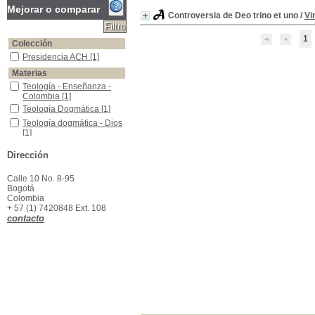
Mejorar o comparar
Controversia de Deo trino et uno
/
Vi
1
Colección
Presidencia ACH
Presidencia ACH
[1]
Materias
Teología - Enseñanza - Colombia
Teología - Enseñanza -
Colombia
[1]
Teología Dogmática
Teología Dogmática
[1]
Teología dogmática - Dios
Teología dogmática - Dios
[1]
Teología dogmática - Trinidad
Teología dogmática -
Dirección
Trinidad
[1]
Calle 10 No. 8-95
Bogotá
Colombia
+ 57 (1) 7420848 Ext. 108
contacto