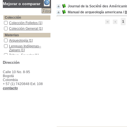
Mejorar o comparar
Journal de la Société des Américanis
Manual de arqueología americana
/
B
Colección
1
Colección Folletos
Colección Folletos
[1]
Colección General
Colección General
[1]
Materias
Arqueología
Arqueología
[1]
Lenguas Indígenas--Zaparo
Lenguas Indígenas--
Zaparo
[1]
Tribus--Ecuador
Tribus--Ecuador
[1]
Dirección
Calle 10 No. 8-95
Bogotá
Colombia
+ 57 (1) 7420848 Ext. 108
contacto