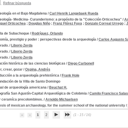
Refinar búsqueda
eología en el Bajo Magdalena
/
Carl Henrik Langebaek Rueda
eología- Medicina- Curanderismo: a propósito de la "Colección Orticochea"
/
An
guel Orticochea
;
Douglas Niño
;
Franz Flórez Fuya
;
Gonzalo Correal Urrego
;
J
lla de Subachoque
/
Rodríguez, Orlando
mía, prestigio y poder : perspectivas desde la arqueología
/
Carlos Augusto S
rado.
/
Liborio Zerda
rado.
/
Liborio Zerda
rado.
/
Liborio Zerda
ción histórica de las ciencias biológicas
/
Diego Carbonell
, crear, gozar
/
Ospina, Andrés
ducción a la arqueología prehistórica
/
Frank Hole
ndación de la Villa de Santo Domingo
al de arqueología americana
/
Beuchat H.
grafía San Agustín-Capital Arqueológica de Colobmia
/
Camilo Francisco Salas
y ceramíca precolombinos.
/
Arnoldo Michaelsen
sis of mexican archaeology. for the summer school of the national university
/
1
2
(1 - 15 / 16)