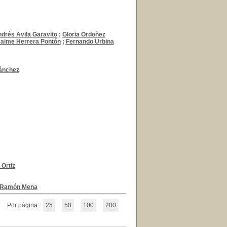
drés Avila Garavito
;
Gloria Ordoñez
aime Herrera Pontón
;
Fernando Urbina
ánchez
 Ortiz
Ramón Mena
Por página:
25
50
100
200