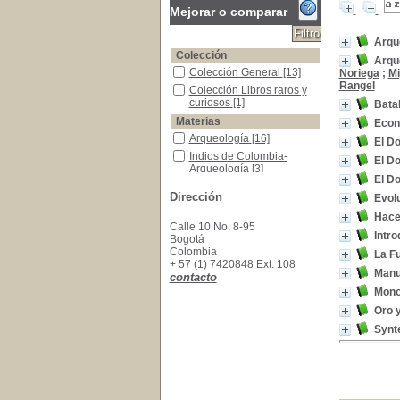
Mejorar o comparar
Arqu
Colección
Arqu
Colección General
Colección General
[13]
Noriega
;
Mi
Rangel
Colección Libros raros y curiosos
Colección Libros raros y
curiosos
[1]
Bata
Materias
Econo
Arqueología
Arqueología
[16]
El Do
Indios de Colombia-Arqueología
Indios de Colombia-
El Do
Arqueología
[3]
El Do
Colombia-historia-época primitiva
Colombia-historia-época
Dirección
primitiva
[2]
Evolu
Aborigenes de México
Aborigenes de México
[1]
Hacer
Calle 10 No. 8-95
Antropología -Colombia
Antropología -Colombia
Intro
Bogotá
[1]
Colombia
La Fu
Antropología e Historia
Antropología e Historia
[1]
+ 57 (1) 7420848 Ext. 108
Manu
contacto
Caribe (Región) -Historia
Caribe (Región) -Historia
[1]
Mono
Cerámica precolombina
Cerámica precolombina
Oro 
[1]
Synte
Cerámica tairona -Colombia
Cerámica tairona -
Colombia
[1]
Cerámica-Colombia
Cerámica-Colombia
[1]