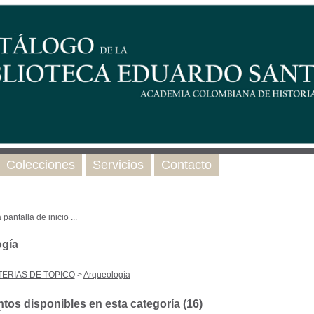
Colecciones
Servicios
Contacto
 pantalla de inicio ...
gía
ERIAS DE TOPICO
>
Arqueología
os disponibles en esta categoría (
16
)