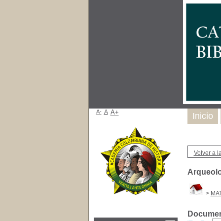
A-
A
A+
Inicio
Volver a la
Arqueolo
>
MAT
Document