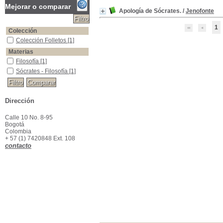
Mejorar o comparar
Apología de Sócrates.
/
Jenofonte
1
Colección
Colección Folletos
Colección Folletos
[1]
Materias
Filosofía
Filosofía
[1]
Sócrates - Filosofía
Sócrates - Filosofía
[1]
Dirección
Calle 10 No. 8-95
Bogotá
Colombia
+ 57 (1) 7420848 Ext. 108
contacto