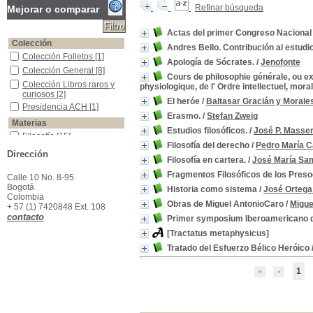
Refinar búsqueda
Mejorar o comparar
Actas del primer Congreso Nacional d
Colección
Andres Bello. Contribución al estudio
Colección Folletos
Colección Folletos
[1]
Apología de Sócrates.
/
Jenofonte
Colección General
Colección General
[8]
Cours de philosophie générale, ou exp
Colección Libros raros y curiosos
Colección Libros raros y
physiologique, de l' Ordre intellectuel, moral 
curiosos
[2]
El heróe
/
Baltasar Gracián y Morale
Presidencia ACH
Presidencia ACH
[1]
Erasmo.
/
Stefan Zweig
Materias
Estudios filosóficos.
/
José P. Masse
Filosofía
Filosofía
[15]
Filosofía del derecho
/
Pedro María C
Ciencias Sociales -Historia -Colombia
Ciencias Sociales -
Dirección
Historia -Colombia
[1]
Filosofía en cartera.
/
José María Sa
Derecho
Derecho
[1]
Fragmentos Filosóficos de los Preso
Calle 10 No. 8-95
Filosofía - Metafísica
Filosofía - Metafísica
[1]
Bogotá
Historia como sistema
/
José Ortega
Colombia
Filosofía- enseñanza- Colombia- 1890-1930
Filosofía- enseñanza-
Obras de Miguel AntonioCaro
/
Migue
+ 57 (1) 7420848 Ext. 108
Colombia- 1890-1930
[1]
contacto
Primer symposium Iberoamericano de
Pedagogía -Historia
Pedagogía -Historia
[1]
[Tractatus metaphysicus]
Religión
Religión
[1]
Tratado del Esfuerzo Bélico Heróico
Sócrates - Filosofía
Sócrates - Filosofía
[1]
Teología - Enseñanza - Colombia
Teología - Enseñanza -
1
Colombia
[1]