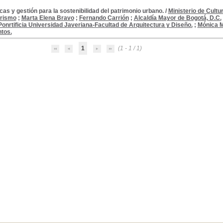
icas y gestión para la sostenibilidad del patrimonio urbano.
/
Ministerio de Cultu
urismo
;
Marta Elena Bravo
;
Fernando Carrión
;
Alcaldía Mayor de Bogotá, D.C.
Ponrtificia Universidad Javeriana-Facultad de Arquitectura y Diseño.
;
Mónica M
tos.
1
(1 - 1 / 1)