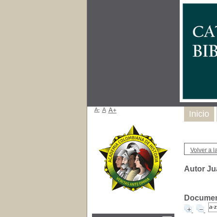
A-
A
A+
Inicio
Volver a la
Autor Ju
Document