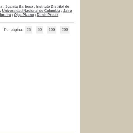
ra
;
Juanita Barbosa
;
Instituto Distrital de
;
Universidad Nacional de Colombia
;
Jairo
oreira
;
Olga Pizano
;
Denis Proulx
;
Por página:
25
50
100
200