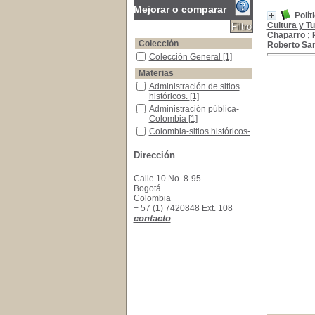
Mejorar o comparar
Polít
Cultura y T
Chaparro
;
Colección
Roberto San
Colección General
Colección General
[1]
Materias
Administración de sitios históricos.
Administración de sitios
históricos.
[1]
Administración pública-Colombia
Administración pública-
Colombia
[1]
Colombia-sitios históricos-administración
Colombia-sitios históricos-
administración
[1]
Política cultural-Colombia
Política cultural-Colombia
Dirección
[1]
Sitios históricos-Colombia
Sitios históricos-Colombia
Calle 10 No. 8-95
[1]
Bogotá
Colombia
+ 57 (1) 7420848 Ext. 108
contacto