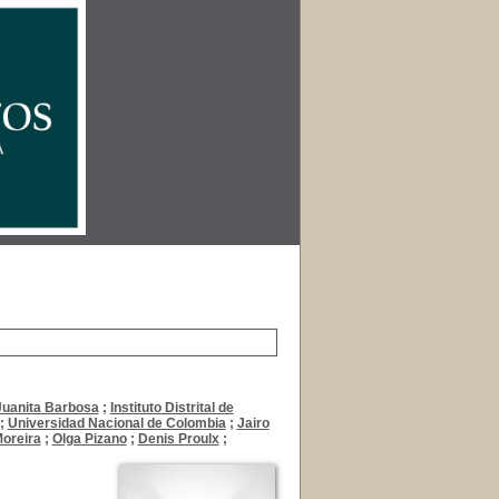
Juanita Barbosa
;
Instituto Distrital de
;
Universidad Nacional de Colombia
;
Jairo
oreira
;
Olga Pizano
;
Denis Proulx
;