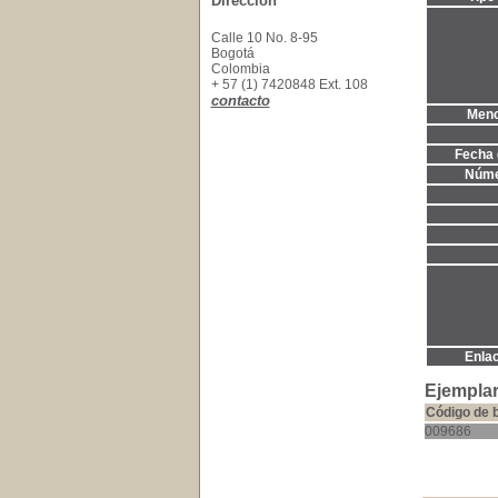
Dirección
Calle 10 No. 8-95
Bogotá
Colombia
+ 57 (1) 7420848 Ext. 108
contacto
Menc
Fecha 
Núme
Enla
Ejemplar
Código de 
009686