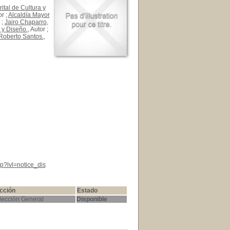
trital de Cultura y
or ;
Alcaldía Mayor
 ;
Jairo Chaparro
,
 y Diseño.
, Autor ;
Roberto Santos.
,
p?lvl=notice_dis
cción
Estado
lección General
Disponible