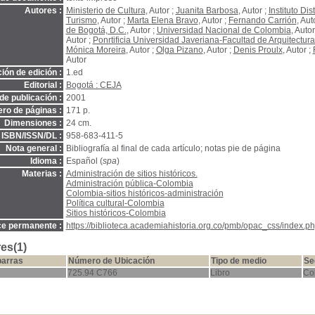
Autores :
Ministerio de Cultura
, Autor ;
Juanita Barbosa
, Autor ;
Instituto Dis
Turismo
, Autor ;
Marta Elena Bravo
, Autor ;
Fernando Carrión
, Aut
de Bogotá, D.C.
, Autor ;
Universidad Nacional de Colombia
, Autor
Autor ;
Ponrtificia Universidad Javeriana-Facultad de Arquitectura
Mónica Moreira
, Autor ;
Olga Pizano
, Autor ;
Denis Proulx
, Autor ;
Autor
ión de edición :
1.ed
Editorial :
Bogotá : CEJA
de publicación :
2001
ro de páginas :
171 p.
Dimensiones :
24 cm.
ISBN/ISSN/DL :
958-683-411-5
Nota general :
Bibliografía al final de cada artículo; notas pie de página
Idioma :
Español (
spa
)
Materias :
Administración de sitios históricos.
Administración pública-Colombia
Colombia-sitios históricos-administración
Política cultural-Colombia
Sitios históricos-Colombia
ce permanente :
https://biblioteca.academiahistoria.org.co/pmb/opac_css/index.ph
es(1)
barras
Número de Ubicación
Tipo de medio
Se
725.94 C766
Libro
Co