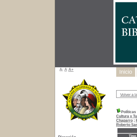
A-
A
A+
Inicio
Volver a la
Políticas
Cultura y T
Chaparro
;
Roberto San
Tipo