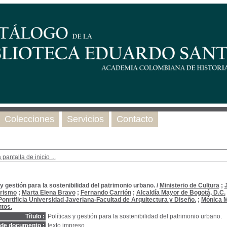
Colecciones
Servicios
Contacto
 pantalla de inicio ...
 y gestión para la sostenibilidad del patrimonio urbano.
/
Ministerio de Cultura
;
urismo
;
Marta Elena Bravo
;
Fernando Carrión
;
Alcaldía Mayor de Bogotá, D.C.
Ponrtificia Universidad Javeriana-Facultad de Arquitectura y Diseño.
;
Mónica M
tos.
Título :
Políticas y gestión para la sostenibilidad del patrimonio urbano.
 de documento :
texto impreso