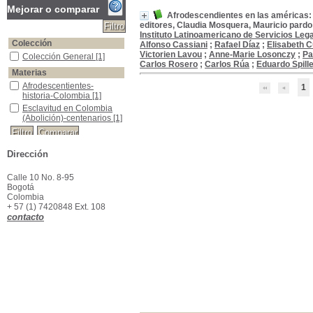
Mejorar o comparar
Afrodescendientes en las américas: t
editores, Claudia Mosquera, Mauricio pardo
Instituto Latinoamericano de Servicios Lega
Colección
Alfonso Cassiani
;
Rafael Díaz
;
Elisabeth C
Victorien Lavou
;
Anne-Marie Losonczy
;
Pa
Colección General
Colección General
[1]
Carlos Rosero
;
Carlos Rúa
;
Eduardo Spill
Materias
Afrodescentientes-historia-Colombia
Afrodescentientes-
1
historia-Colombia
[1]
Esclavitud en Colombia (Abolición)-centenarios
Esclavitud en Colombia
(Abolición)-centenarios
[1]
Dirección
Calle 10 No. 8-95
Bogotá
Colombia
+ 57 (1) 7420848 Ext. 108
contacto