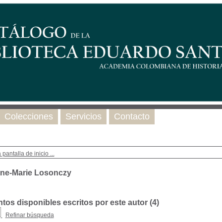
Colecciones
Servicios
Contacto
 pantalla de inicio ...
ne-Marie Losonczy
os disponibles escritos por este autor (
4
)
Refinar búsqueda