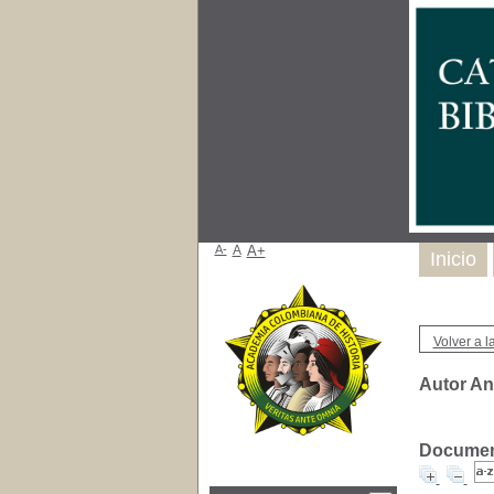
A-
A
A+
Inicio
Volver a la
Autor An
Document