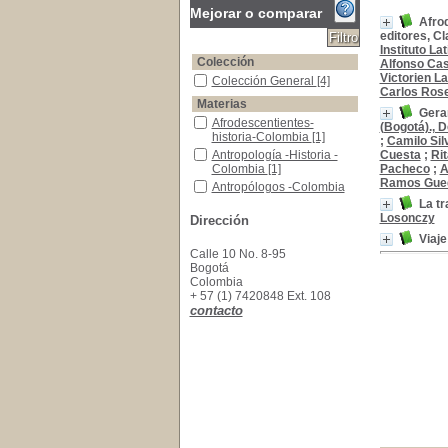
Mejorar o comparar
Afrod
editores, C
Instituto L
Colección
Alfonso Cas
Victorien L
Colección General
Colección General
[4]
Carlos Ros
Materias
Gera
Afrodescentientes-historia-Colombia
Afrodescentientes-
(Bogotá)., 
historia-Colombia
[1]
;
Camilo Sil
Antropología -Historia -Colombia
Antropología -Historia -
Cuesta
;
Ri
Colombia
[1]
Pacheco
;
A
Ramos Gue
Antropólogos -Colombia
Antropólogos -Colombia
[1]
La tr
Losonczy
Chamanismo-- Chocó (Colombia)
Chamanismo-- Chocó
Dirección
(Colombia)
[1]
Viaje
Embera -Ritos y ceremonias
Embera -Ritos y
Calle 10 No. 8-95
ceremonias
[1]
Bogotá
Colombia
Emberas--Vida social y costumbres
Emberas--Vida social y
+ 57 (1) 7420848 Ext. 108
costumbres
[1]
contacto
Esclavitud en Colombia (Abolición)-centenario
Esclavitud en Colombia
(Abolición)-centenarios
[1]
Indios de Colombia -Fotografias
Indios de Colombia -
Fotografias
[1]
Negros -Aspectos sociales -Colombia -Ensayos,
Negros -Aspectos
sociales -Colombia -
Ensayos, conferencias,
etc.
[1]
Negros -Condiciones sociales -Colombia
Negros -Condiciones