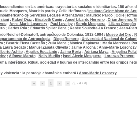
escendientes en las américas: trayectorias sociales e identitarias. 150 años de
laudia Mosquera, Mauricio pardo y Odile Hoffmann
/
Instituto Colombiano de Ant
atinoamericano de Servicios Legales Alternativos
;
Mauricio Pardo
;
Odile Hoffm
siani
;
Rafael Díaz
;
Elisabeth Cunin
;
Angel Libardo Herreño
;
Orián Jiménez 
avou
;
Anne-Marie Losonczy
;
Paul Lovejoy
;
Sergio Mosquera
;
Liliana Obregón
ero
;
Carlos Rúa
;
Eduardo Spiller Pena
;
Renée Soulodre-La France
;
Jean-Pier
rdo Reichel-Dolmatoff, antropólogo de Colombia, 1912-1994
/
Museo del Oro
;
R
Departamento de Antropología
;
Diego Romero
;
Universidad Nacional de Colom
va
;
Beatriz Elena Castaño
;
Zulia Mena
;
Mónica Espinosa
;
María Mercedes Po
ta Laura Segato
;
Manuel Zapata Olivella
;
Jaime Arocha
;
Anne-Marie Losonczy
lberto Achito
;
Aquiles Escalante
;
Jaime Borja
;
Adriana Maya
;
Angelina Polla
dez
;
Alfonso Martán
;
Nelly Murillo
;
Isnel Alecio Mosquera
;
Lorenzo Prescott
ama interétnica. Ritual, sociedad y figuras de intercambio entre los grupos ne
 y violencia : la paradoja chamánica emberá
/
Anne-Marie Losonczy
1
(1 - 4 / 4)
s
 conferencias, etc.