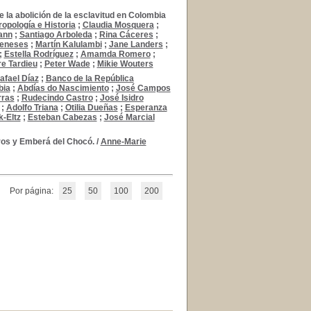
 la abolición de la esclavitud en Colombia
ropología e Historia
;
Claudia Mosquera
;
ann
;
Santiago Arboleda
;
Rina Cáceres
;
Meneses
;
Martín Kalulambi
;
Jane Landers
;
;
Estella Rodríguez
;
Amamda Romero
;
re Tardieu
;
Peter Wade
;
Mikie Wouters
afael Díaz
;
Banco de la República
bia
;
Abdías do Nascimiento
;
José Campos
rras
;
Rudecindo Castro
;
José Isidro
;
Adolfo Triana
;
Otilia Dueñas
;
Esperanza
k-Eltz
;
Esteban Cabezas
;
José Marcial
gros y Emberá del Chocó.
/
Anne-Marie
Por página:
25
50
100
200