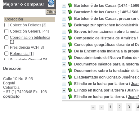
Mejorar o comparar
Bartolomé de las Casas (1474 - 1566)
Bartolomé de las Casas ; 1485-156
Bartolomé de las Casas: precursor d
Colección
Colección Folletos
Colección Folletos
[3]
Beitrage zur spnischen kolonialethik
Colección General
Colección General
[44]
Breves informaciones sobre la metal
Coordinación biblioteca
Coordinación biblioteca
Compendio de Historia de América
/
[1]
Conceptos geográficos durante el D
Presidencia ACH
Presidencia ACH
[3]
De la Encomienda Indiana a la propied
Referencia
Referencia
[1]
Descubrimiento del Nuevo Reino de 
Secretaría General
Secretaría General
[3]
Documentos inéditos para la histori
Materias
Dirección
Documentos sobre la fundación de 
Quimbayas - Historia
Quimbayas - Historia
[3]
El adelantado don Gonzalo Jiménez
Calle 10 No. 8-95
América -Descubrimiento y Exploraciones
América -Descubrimiento
Bogotá
y Exploraciones
[2]
El indio en la lucha por la tierra
/
Juan
Colombia
Colombia - HIstoria - 1539-1810
Colombia - HIstoria -
El indio en lucha por la tierra
/
Juan F
+ 57 (1) 7420848 Ext. 108
1539-1810
[2]
contacto
El indio en lucha por la tierra.
/
Juan 
Colombia -Historia -Descubrimiento y Conquista, 1499-1550
Colombia -Historia -
Descubrimiento y
1
2
3
Conquista, 1499-1550
[2]
Colombia--Historia--Colonia--1550-1810
Colombia--Historia--
Colonia--1550-1810
[2]
Encomiendas -Colombia
Encomiendas -Colombia
[2]
Indígenas de Colombia
Indígenas de Colombia
[2]