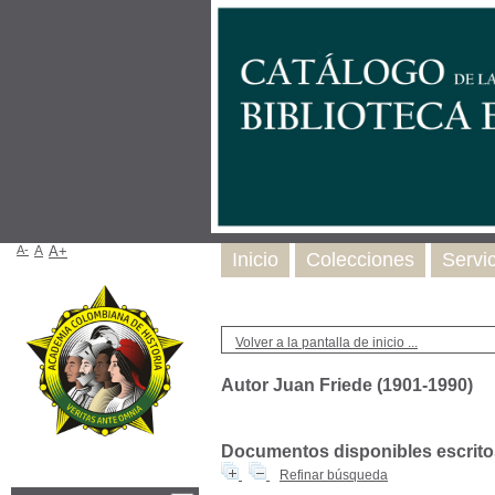
A-
A
A+
Inicio
Colecciones
Servi
Volver a la pantalla de inicio ...
Autor Juan Friede (1901-1990)
Documentos disponibles escritos
Refinar búsqueda