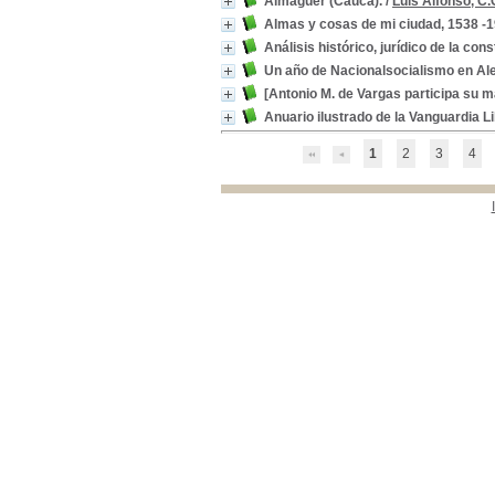
Almaguer (Cauca).
/
Luis Alfonso, C
Separación de Colombia,
Almas y cosas de mi ciudad, 1538 -1
1903
[4]
Prosa Colombiana
Prosa Colombiana
[4]
Análisis histórico, jurídico de la con
Un año de Nacionalsocialismo en A
[Antonio M. de Vargas participa su m
Anuario ilustrado de la Vanguardia L
1
2
3
4