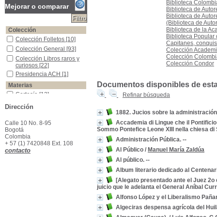
Biblioteca Colombi
Mejorar o comparar
Biblioteca de Auto
Biblioteca de Auto
(Biblioteca de Aut
Biblioteca de la Ac
Colección
Biblioteca Popular
Colección Folletos
Colección Folletos
[10]
Capitanes, conquis
Colección General
Colección General
[93]
Colección Academia
Colección Colombia
Colección Libros raros y curiosos
Colección Libros raros y
Colección Condor
curiosos
[22]
Presidencia ACH
Presidencia ACH
[1]
Documentos disponibles de esta e
Materias
Cortesía
Cortesía
[12]
Refinar búsqueda
Etiqueta
Etiqueta
[12]
Dirección
1882. Jucios sobre la administración
Planes de Enseñanza
Planes de Enseñanza
[10]
Accademia di Lingue che il Pontifici
Calle 10 No. 8-95
Colombia -Historia -Estados Unidos de Colombia, 1863-1885
Colombia -Historia -
Sommo Pontefice Leone XIII nella chiesa di 
Bogotá
Estados Unidos de
Colombia
Colombia, 1863-1885
[4]
Administración Pública. --
+ 57 (1) 7420848 Ext. 108
Colombia -Tratados Internacionales
Colombia -Tratados
Al Público
/
Manuel María Zaldúa
contacto
Internacionales
[4]
Al público. --
Colombia--Política y gobierno
Colombia--Política y
gobierno
[4]
Album literario dedicado al Centenar
Colombia--Política y gobierno--Siglo XIX
Colombia--Política y
[Alegato presentado ante el Juez 2o 
gobierno--Siglo XIX
[4]
juicio que le adelanta el General Aníbal Curr
Delitos de los Funcionarios -Colombia
Delitos de los
Alfonso López y el Liberalismo Pañ
Funcionarios -Colombia
[4]
Algeciras despensa agrícola del Hui
Panamá -Historia -Separación de Colombia, 1903
Panamá -Historia -