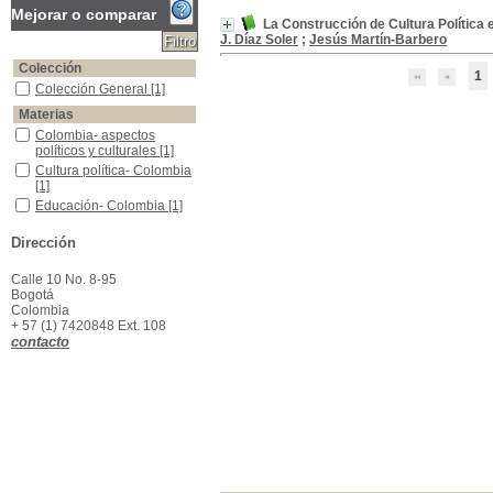
Mejorar o comparar
La Construcción de Cultura Política
J. Díaz Soler
;
Jesús Martín-Barbero
Colección
1
Colección General
Colección General
[1]
Materias
Colombia- aspectos políticos y culturales
Colombia- aspectos
políticos y culturales
[1]
Cultura política- Colombia
Cultura política- Colombia
[1]
Educación- Colombia
Educación- Colombia
[1]
Dirección
Calle 10 No. 8-95
Bogotá
Colombia
+ 57 (1) 7420848 Ext. 108
contacto