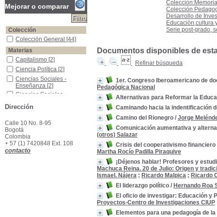
Colecciòn:Memorias
Mejorar o comparar
Colección Pedagogí
Desarrollo de Inves
Educaciòn,cultura y
Serie post-grado, s
Colección
Colección General
Colección General
[44]
Documentos disponibles de esta e
Materias
Capitalismo
Capitalismo
[2]
Refinar búsqueda
Ciencia Política
Ciencia Política
[2]
Ciencias Sociales -Enseñanza
Ciencias Sociales -
1er. Congreso Iberoamericano de doc
Enseñanza
[2]
Pedagógica Nacional
Ciencias Sociales -Metodología
Ciencias Sociales -
Alternativas para Reformar la Educ
Metodología
[2]
Dirección
Caminando hacia la indentificación d
Educación -América Latina
Educación -América
Latina
[2]
Camino del Rionegro
/
Jorge Melénd
Calle 10 No. 8-95
Educación -Historia -Sigloo XVIII
Educación -Historia -
Comunicación aumentativa y alternat
Bogotá
Sigloo XVIII
[2]
(otros) Salazar
Colombia
Geopolítica
Geopolítica
[2]
+ 57 (1) 7420848 Ext. 108
Crisis del cooperativismo financier
contacto
Imperialismo
Imperialismo
[2]
Martha Rocío Padilla Piraquive
Política Educativa - Colombia.
Política Educativa -
¡Déjenos hablar! Profesores y estudi
Colombia.
[2]
Machuca Reina. 20 de Julio: Origen y tradic
Ismael. Nájera
;
Ricardo Malpica
;
Ricardo 
Acciones colectivas-- Bogotá (Colombia)
Acciones colectivas--
Bogotá (Colombia)
[1]
El liderazgo político
/
Hernando Roa 
El oficio de investigar: Educación y
Proyectos-Centro de Investigaciones CIUP
Elementos para una pedagogía de la l