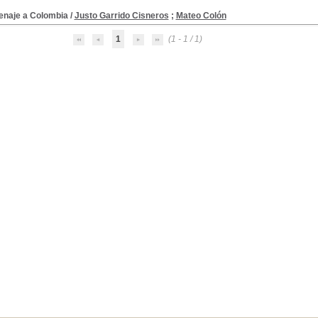
naje a Colombia
/
Justo Garrido Cisneros
;
Mateo Colón
1
(1 - 1 / 1)
, 1810-1810