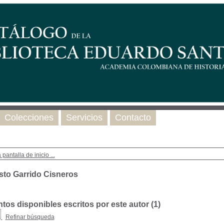
Colecciones
Servicios
Contacto
 pantalla de inicio ...
sto Garrido Cisneros
os disponibles escritos por este autor (
1
)
Refinar búsqueda