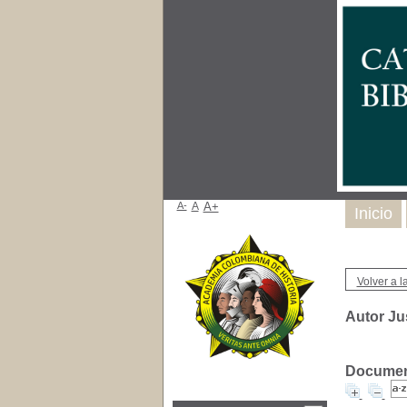
A-
A
A+
Inicio
Volver a la
Autor Ju
Document