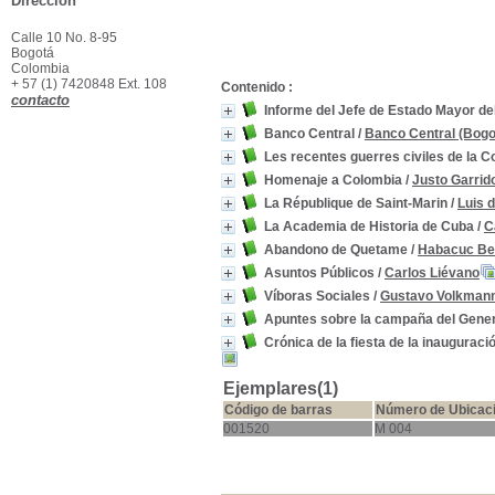
Dirección
Calle 10 No. 8-95
Bogotá
Colombia
+ 57 (1) 7420848 Ext. 108
Contenido :
contacto
Informe del Jefe de Estado Mayor del
Banco Central
/
Banco Central (Bogo
Les recentes guerres civiles de la C
Homenaje a Colombia
/
Justo Garrid
La République de Saint-Marin
/
Luis 
La Academia de Historia de Cuba
/
C
Abandono de Quetame
/
Habacuc Be
Asuntos Públicos
/
Carlos Liévano
Víboras Sociales
/
Gustavo Volkman
Apuntes sobre la campaña del Gener
Crónica de la fiesta de la inaugurac
Ejemplares(1)
Código de barras
Número de Ubicac
001520
M 004