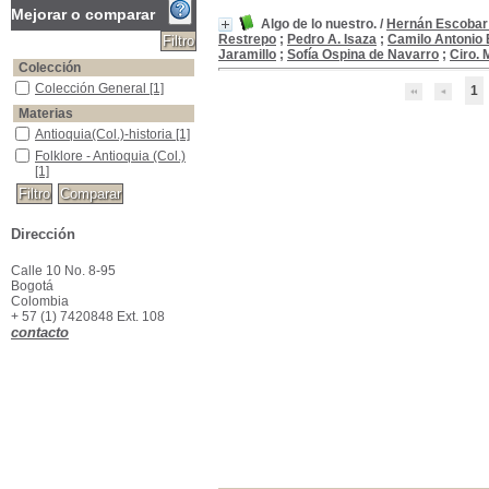
Mejorar o comparar
Algo de lo nuestro.
/
Hernán Escobar
Restrepo
;
Pedro A. Isaza
;
Camilo Antonio 
Jaramillo
;
Sofía Ospina de Navarro
;
Ciro. 
Colección
Colección General
Colección General
[1]
1
Materias
Antioquia(Col.)-historia
Antioquia(Col.)-historia
[1]
Folklore - Antioquia (Col.)
Folklore - Antioquia (Col.)
[1]
Dirección
Calle 10 No. 8-95
Bogotá
Colombia
+ 57 (1) 7420848 Ext. 108
contacto