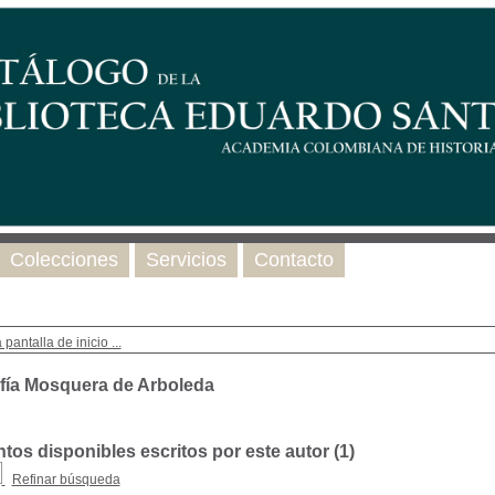
Colecciones
Servicios
Contacto
 pantalla de inicio ...
fía Mosquera de Arboleda
os disponibles escritos por este autor (
1
)
Refinar búsqueda