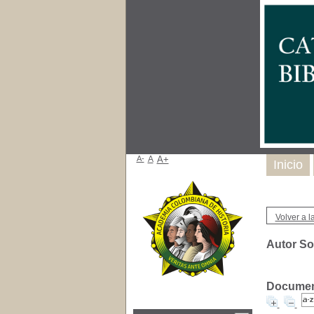
A-
A
A+
Inicio
Volver a la
Autor So
Document