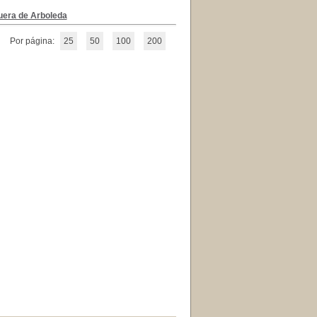
uera de Arboleda
Por página:
25
50
100
200