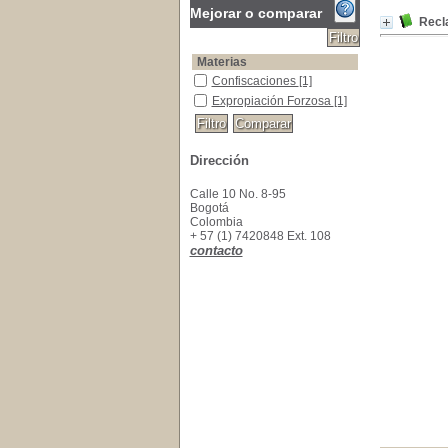
Mejorar o comparar
Recla
Materias
Confiscaciones
Confiscaciones
[1]
Expropiación Forzosa
Expropiación Forzosa
[1]
Dirección
Calle 10 No. 8-95
Bogotá
Colombia
+ 57 (1) 7420848 Ext. 108
contacto