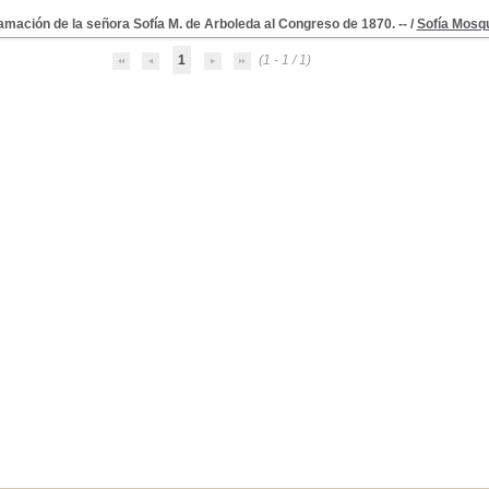
mación de la señora Sofía M. de Arboleda al Congreso de 1870. --
/
Sofía Mosq
1
(1 - 1 / 1)