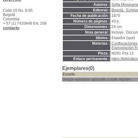
Dirección
Autores :
Sofía Mosquera
Editorial :
Bogotá : Echev
Calle 10 No. 8-95
Bogotá
Fecha de publicación :
1870
Colombia
Número de páginas :
43 p.
+ 57 (1) 7420848 Ext. 108
Dimensiones :
24 cm.
contacto
Nota general :
Incluye : Docu
Idioma :
Español (
spa
)
Materias :
Confiscaciones
Expropiación F
Pieza :
M291 Pza 12
Enlace permanente :
https://bibliot
Ejemplares(0)
Estado
Ningún ejemplar asociado a este registro