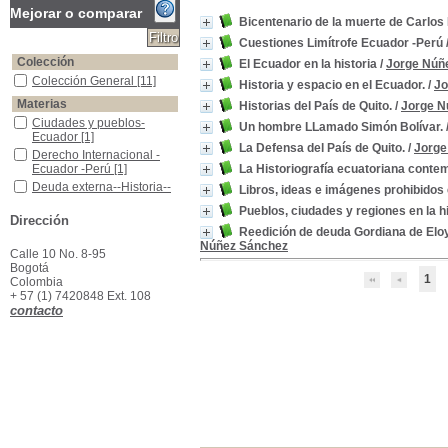
Mejorar o comparar
Bicentenario de la muerte de Carlos
Cuestiones Limítrofe Ecuador -Perú
Colección
El Ecuador en la historia
/
Jorge Núñ
Colección General
Colección General
[11]
Historia y espacio en el Ecuador.
/
Jo
Materias
Historias del País de Quito.
/
Jorge N
Ciudades y pueblos- Ecuador
Ciudades y pueblos-
Un hombre LLamado Simón Bolívar.
Ecuador
[1]
La Defensa del País de Quito.
/
Jorge
Derecho Internacional -Ecuador -Perú
Derecho Internacional -
Ecuador -Perú
[1]
La Historiografía ecuatoriana cont
Deuda externa--Historia--Ecuador--Siglo XIX
Deuda externa--Historia--
Libros, ideas e imágenes prohibidos 
Ecuador--Siglo XIX
[1]
Pueblos, ciudades y regiones en la h
Ecuador - Estudios Históricos
Ecuador - Estudios
Dirección
Reedición de deuda Gordiana de Eloy 
Históricos
[1]
Núñez Sánchez
Ecuador - Historia
Ecuador - Historia
[1]
Calle 10 No. 8-95
Bogotá
Ecuador - Historia - Espacio
Ecuador - Historia -
1
Colombia
Espacio
[1]
+ 57 (1) 7420848 Ext. 108
Ecuador -Historiografía
Ecuador -Historiografía
[1]
contacto
Ecuador- guías descriptivas
Ecuador- guías
descriptivas
[1]
Ecuador- Límitez con Perú
Ecuador- Límitez con Perú
[1]
Ecuador- vida social y costumbres
Ecuador- vida social y
costumbres
[1]