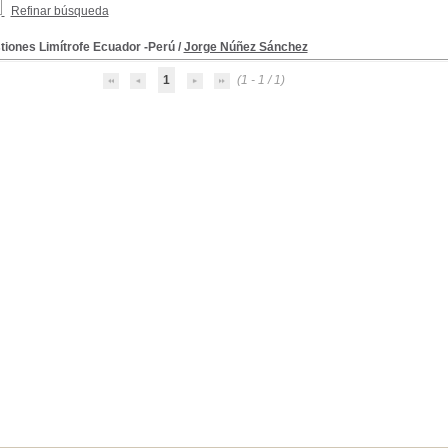
Refinar búsqueda
tiones Limítrofe Ecuador -Perú
/
Jorge Núñez Sánchez
1
(1 - 1 / 1)