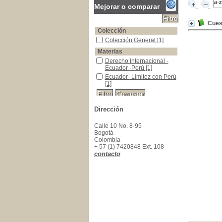
Mejorar o comparar
Cues
Colección
Colección General
Colección General
[1]
Materias
Derecho Internacional -Ecuador -Perú
Derecho Internacional -
Ecuador -Perú
[1]
Ecuador- Límitez con Perú
Ecuador- Límitez con Perú
[1]
Dirección
Calle 10 No. 8-95
Bogotá
Colombia
+ 57 (1) 7420848 Ext. 108
contacto