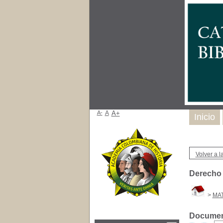
A-
A
A+
Inicio
Volver a la
Derecho 
>
MAT
Document