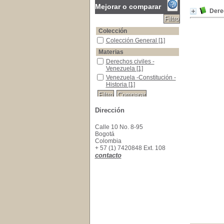
Mejorar o comparar
Dere
Colección
Colección General
Colección General
[1]
Materias
Derechos civiles -Venezuela
Derechos civiles -
Venezuela
[1]
Venezuela -Constitución - Historia
Venezuela -Constitución -
Historia
[1]
Dirección
Calle 10 No. 8-95
Bogotá
Colombia
+ 57 (1) 7420848 Ext. 108
contacto