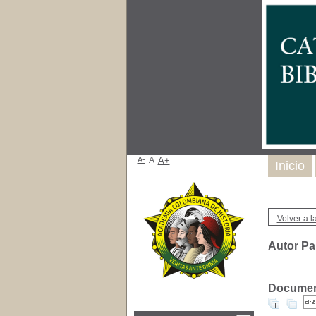
A-
A
A+
Inicio
Volver a la
Autor Pa
Document