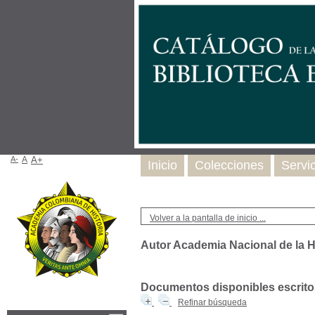
A-
A
A+
Inicio
Colecciones
Servi
Volver a la pantalla de inicio ...
Autor Academia Nacional de la H
Documentos disponibles escritos
Refinar búsqueda