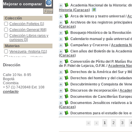
Mejorar o comparar
Academia Nacional de la Historia: d
Historia (Caracas)
Arca de letras y teatro universal
/
Ac
Colección
Archivos de los registros principale
Colección Folletos
Colección Folletos
[1]
(Caracas)
Colección General
Colección General
[68]
Bosquejo Histórico de la Revolución
Colección Libros raros y curiosos
Colección Libros raros y
Calendario manual y guía universal 
curiosos
[3]
Campañas y Cruceros
/
Academia Na
Materias
Cien años del Boletín de la Academia
Venezuela -historia
Venezuela -historia
[11]
(Caracas)
Venezuela -- Historia -- Guerra de Independencia -- 1810-1821
Venezuela -- Historia --
Guerra de Independencia
Conversión de Píritu del P. Matías Ru
Dirección
-- 1810-1821
[8]
de P. Fidel de Lejarza, O.F.M.
/
Academia Naci
Venezuela -Historia -Colonia, 1556-1810
Venezuela -Historia -
Derechos de la América del Sur y M
Calle 10 No. 8-95
Colonia, 1556-1810
[4]
Derechos del hombre y del ciudadan
Bogotá
Venezuela -Historia -1810-1830
Venezuela -Historia
Colombia
Descubrimiento y Conquista de Vene
-1810-1830
[3]
+ 57 (1) 7420848 Ext. 108
América -Descubrimiento y Exploraciones
América -Descubrimiento
Discursos de incorporación
/
Academi
contacto
y Exploraciones
[2]
Documentos de Cancillerías Europea
Capuchinos -Historia -Venezuela
Capuchinos -Historia -
Documentos Jesuíticos relativos a l
Venezuela
[2]
(Caracas)
Gran Colombia
Gran Colombia
[2]
Documentos para el estudio de los 
Iglesia Católica - Historia - Venezuela
Iglesia Católica - Historia -
Venezuela
[2]
1
2
3
Orinoco (río) -HistoriaVenezuela -
Orinoco (río) -
HistoriaVenezuela -
[2]