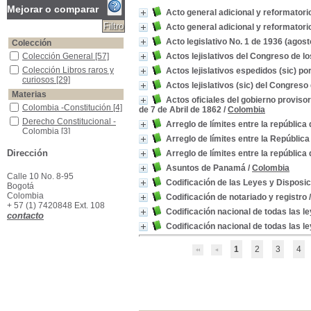
Mejorar o comparar
Acto general adicional y reformatori
Acto general adicional y reformatori
Acto legislativo No. 1 de 1936 (agost
Colección
Colección General
Colección General
[57]
Actos lejislativos del Congreso de 
Colección Libros raros y curiosos
Colección Libros raros y
Actos lejislativos espedidos (sic) p
curiosos
[29]
Actos lejislativos (sic) del Congres
Materias
Actos oficiales del gobierno proviso
Colombia -Constitución
Colombia -Constitución
[4]
de 7 de Abril de 1862
/
Colombia
Derecho Constitucional -Colombia
Derecho Constitucional -
Arreglo de límites entre la república
Colombia
[3]
Arreglo de límites entre la Repúblic
Colombia -Historia Constitucional
Colombia -Historia
Dirección
Constitucional
[2]
Arreglo de límites entre la república
Colombia -Límites -Ecuador
Colombia -Límites -
Asuntos de Panamá
/
Colombia
Ecuador
[2]
Calle 10 No. 8-95
Codificación de las Leyes y Disposi
Bogotá
Colombia -Tratados -Ecuador
Colombia -Tratados -
Colombia
Codificación de notariado y registro
Ecuador
[2]
+ 57 (1) 7420848 Ext. 108
Derecho civil -Legislación -Colombia
Derecho civil -Legislación
Codificación nacional de todas las 
contacto
-Colombia
[2]
Codificación nacional de todas las l
Derecho constitucional -Historia -Colombia
Derecho constitucional -
Historia -Colombia
[2]
1
2
3
4
Ecuador -Límites -Colombia
Ecuador -Límites -
Colombia
[2]
Ecuador -Tratados -Colombia
Ecuador -Tratados -
Colombia
[2]
Gobiernos Estatales
Gobiernos Estatales
[2]