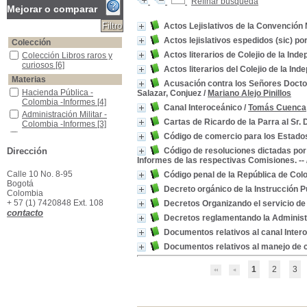
Refinar búsqueda
Mejorar o comparar
Actos Lejislativos de la Convención N
Actos lejislativos espedidos (sic) p
Colección
Actos literarios de Colejio de la In
Colección Libros raros y curiosos
Colección Libros raros y
curiosos
[6]
Actos literarios del Colejio de la In
Materias
Acusación contra los Señores Doctor
Hacienda Pública -Colombia -Informes
Hacienda Pública -
Salazar, Conjuez
/
Mariano Alejo Pinillos
Colombia -Informes
[4]
Canal Interoceánico
/
Tomás Cuenca
Administración Militar -Colombia -Informes
Administración Militar -
Cartas de Ricardo de la Parra al Sr. 
Colombia -Informes
[3]
Colombia -Administración Pública -Informes
Colombia -Administración
Código de comercio para los Estado
Pública -Informes
[3]
Dirección
Código de resoluciones dictadas por e
Colombia -Leyes, Decretos, Etc.
Colombia -Leyes,
Informes de las respectivas Comisiones. --
Decretos, Etc.
[3]
Calle 10 No. 8-95
Código penal de la República de Col
Memorias -Colombia -Secretaría de Hacienda
Memorias -Colombia -
Bogotá
Decreto orgánico de la Instrucción Pú
Secretaría de Hacienda
Colombia
[3]
+ 57 (1) 7420848 Ext. 108
Decretos Organizando el servicio de
Colombia -Política y Gobierno -Informes
Colombia -Política y
contacto
Decretos reglamentando la Administr
Gobierno -Informes
[2]
Documentos relativos al canal Inter
Colombia -Relaciones Exteriores -Informes
Colombia -Relaciones
Exteriores -Informes
[2]
Documentos relativos al manejo de c
Colombia -Tratados Internacionales
Colombia -Tratados
Internacionales
[2]
1
2
3
Delitos de los Funcionarios -Colombia
Delitos de los
Funcionarios -Colombia
[2]