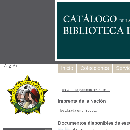
A-
A
A+
Inicio
Colecciones
Servi
Volver a la pantalla de inicio ...
Imprenta de la Nación
localizada en :
Bogotá
Documentos disponibles de esta e