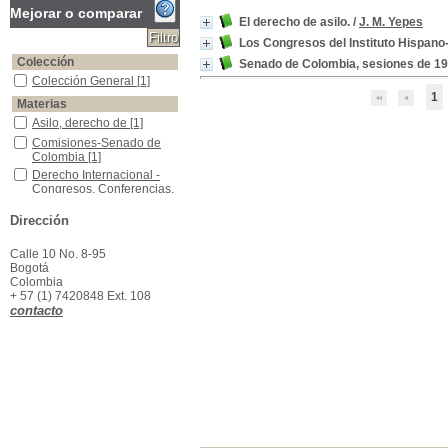
Mejorar o comparar
El derecho de asilo.
/
J. M. Yepes
Los Congresos del Instituto Hispan
Colección
Senado de Colombia, sesiones de 1
Colección General
Colección General
[1]
1
Materias
Asilo, derecho de
Asilo, derecho de
[1]
Comisiones-Senado de Colombia
Comisiones-Senado de
Colombia
[1]
Derecho Internacional -Congresos, Conferencias, Etc.
Derecho Internacional -
Congresos, Conferencias,
Etc.
[1]
Dirección
Escuela Nacional de Bellas Artes
Escuela Nacional de
Bellas Artes
[1]
Informes Educativos
Informes Educativos
[1]
Calle 10 No. 8-95
Bogotá
Colombia
+ 57 (1) 7420848 Ext. 108
contacto