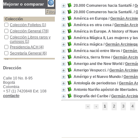
Mejorar o comparar
20.000 Comuneros hacia Santafé
/
G
20.000 Comuneros hacia Santafé.
/
G
América en Europa
/
Germán Arcini
Colección
Colección Folletos
Colección Folletos
[1]
América es otra cosa
/
Germán Arci
Colección General
Colección General
[78]
América in Europe. A history of Nue
Colección Libros raros y curiosos
Colección Libros raros y
América Mágica II, Las mujeres y las
curiosos
[1]
América mágica
/
Germán Arciniega
Presidencia ACH
Presidencia ACH
[4]
América nació entre libros
/
Germán 
Secretaría General
Secretaría General
[6]
América, tierra firme
/
Germán Arcin
Materias
Amerigo and the New World
/
Germán
Insurrección de los comuneros, 1781
Insurrección de los
Dirección
Amerigo Vespucci.
/
Germán Arcinie
comuneros, 1781
[7]
América Latina -Civilización
América Latina -
Amérigo y el Nuevo Mundo
/
Germán 
Calle 10 No. 8-95
Civilización
[4]
Bogotá
Antología de periodistas
/
Germán Ar
Colombia--Historia--Colonia--1550-1810
Colombia--Historia--
Colombia
Antonio Nariño apóstol de libertades
Colonia--1550-1810
[4]
+ 57 (1) 7420848 Ext. 108
contacto
España -Colonias -América - Administración
España -Colonias -
Biografía del Caribe
/
Germán Arcini
América - Administración
[4]
1
2
3
4
América -Descubrimiento y Exploraciones
América -Descubrimiento
y Exploraciones
[3]
América Latina -Historia
América Latina -Historia
[3]
Caribe (Región) -Historia
Caribe (Región) -Historia
[3]