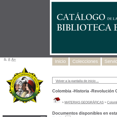
A-
A
A+
Inicio
Colecciones
Servi
Volver a la pantalla de inicio ...
Colombia -Historia -Revolución
>
MATERIAS GEOGRÁFICAS
>
Colomb
Documentos disponibles en esta 