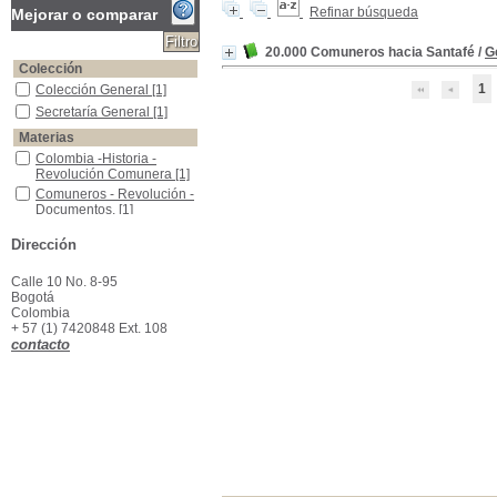
Refinar búsqueda
Mejorar o comparar
20.000 Comuneros hacia Santafé
/
G
Colección
1
Colección General
Colección General
[1]
Secretaría General
Secretaría General
[1]
Materias
Colombia -Historia -Revolución Comunera
Colombia -Historia -
Revolución Comunera
[1]
Comuneros - Revolución - Documentos.
Comuneros - Revolución -
Documentos.
[1]
Revolución Comunera - Documentos
Revolución Comunera -
Dirección
Documentos
[1]
Calle 10 No. 8-95
Bogotá
Colombia
+ 57 (1) 7420848 Ext. 108
contacto