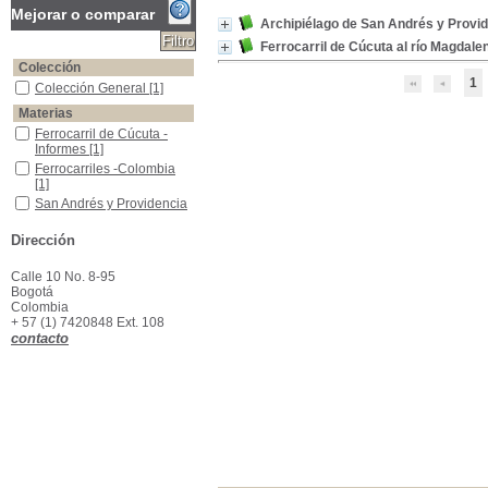
Mejorar o comparar
Archipiélago de San Andrés y Provi
Ferrocarril de Cúcuta al río Magdal
Colección
1
Colección General
Colección General
[1]
Materias
Ferrocarril de Cúcuta -Informes
Ferrocarril de Cúcuta -
Informes
[1]
Ferrocarriles -Colombia
Ferrocarriles -Colombia
[1]
San Andrés y Providencia -Administración Pública
San Andrés y Providencia
-Administración Pública
[1]
Dirección
San Andrés y Providencia -Informes
San Andrés y Providencia
-Informes
[1]
Calle 10 No. 8-95
Bogotá
Colombia
+ 57 (1) 7420848 Ext. 108
contacto