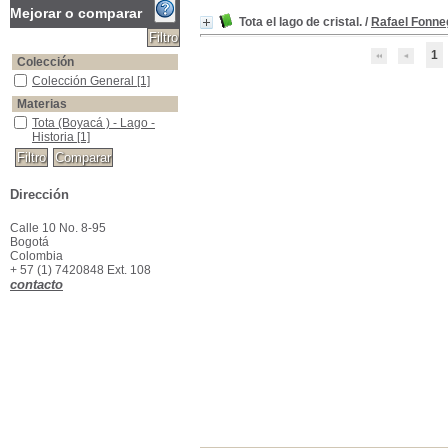
Mejorar o comparar
Tota el lago de cristal.
/
Rafael Fonne
1
Colección
Colección General
Colección General
[1]
Materias
Tota (Boyacá ) - Lago - Historia
Tota (Boyacá ) - Lago -
Historia
[1]
Dirección
Calle 10 No. 8-95
Bogotá
Colombia
+ 57 (1) 7420848 Ext. 108
contacto