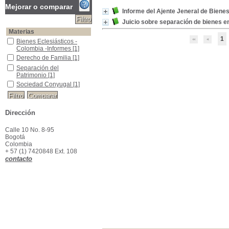
Mejorar o comparar
Informe del Ajente Jeneral de Biene
Juicio sobre separación de bienes e
Materias
1
Bienes Eclesiásticos -Colombia -Informes
Bienes Eclesiásticos -
Colombia -Informes
[1]
Derecho de Familia
Derecho de Familia
[1]
Separación del Patrimonio
Separación del
Patrimonio
[1]
Sociedad Conyugal
Sociedad Conyugal
[1]
Dirección
Calle 10 No. 8-95
Bogotá
Colombia
+ 57 (1) 7420848 Ext. 108
contacto