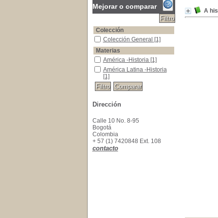
Mejorar o comparar
A his
Colección
Colección General
Colección General
[1]
Materias
América -Historia
América -Historia
[1]
América Latina -Historia
América Latina -Historia
[1]
Dirección
Calle 10 No. 8-95
Bogotá
Colombia
+ 57 (1) 7420848 Ext. 108
contacto