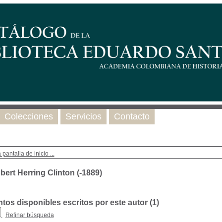
Colecciones
Servicios
Contacto
 pantalla de inicio ...
ert Herring Clinton (-1889)
os disponibles escritos por este autor (
1
)
Refinar búsqueda