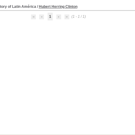
tory of Latin América
/
Hubert Herring Clinton
1
(1 - 1 / 1)