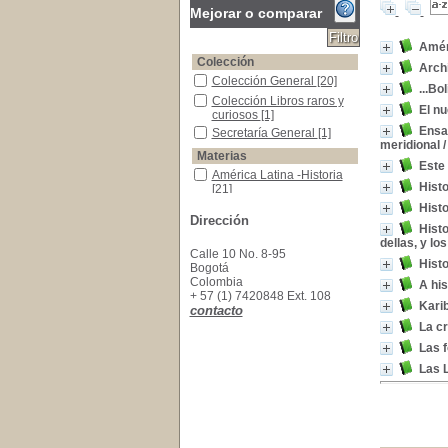
Mejorar o comparar
Amér
Colección
Arch
Colección General
Colección General
[20]
...Bo
Colección Libros raros y curiosos
Colección Libros raros y
El nu
curiosos
[1]
Ensay
Secretaría General
Secretaría General
[1]
meridional
Materias
Este
América Latina -Historia
América Latina -Historia
Hist
[21]
América Latina -Vida Intelectual
América Latina -Vida
Histo
Dirección
Intelectual
[3]
Histo
América Latina -Colecciones de Escritos
América Latina -
dellas, y lo
Colecciones de Escritos
Calle 10 No. 8-95
Histo
[2]
Bogotá
Colombia
América Latina -Condiciones económicas
América Latina -
A his
+ 57 (1) 7420848 Ext. 108
Condiciones económicas
Kari
contacto
[2]
La c
América Latina -Política y Gobierno
América Latina -Política y
Gobierno
[2]
Las f
Historia natural -América Latina
Historia natural -América
Las L
Latina
[2]
América -Descubrimiento y Exploraciones
América -Descubrimiento
y Exploraciones
[1]
América -Descubrimiento y exploraciones -
América -Descubrimiento
y exploraciones -
[1]