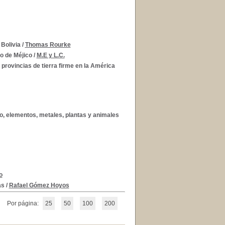
 Bolivia
/
Thomas Rourke
no de Méjico
/
M.E y L.C.
s provincias de tierra firme en la América
elo, elementos, metales, plantas y animales
o
as
/
Rafael Gómez Hoyos
Por página:
25
50
100
200