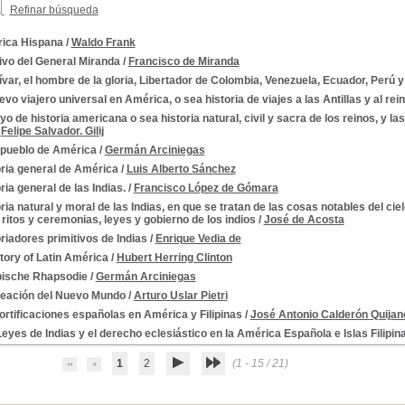
Refinar búsqueda
ica Hispana
/
Waldo Frank
ivo del General Miranda
/
Francisco de Miranda
lívar, el hombre de la gloria, Libertador de Colombia, Venezuela, Ecuador, Perú y
evo viajero universal en América, o sea historia de viajes a las Antillas y al rei
o de historia americana o sea historia natural, civil y sacra de los reinos, y la
/
Felipe Salvador. Gilij
 pueblo de América
/
Germán Arciniegas
oria general de América
/
Luis Alberto Sánchez
ria general de las Indias.
/
Francisco López de Gómara
ria natural y moral de las Indias, en que se tratan de las cosas notables del ci
s ritos y ceremonias, leyes y gobierno de los indios
/
José de Acosta
riadores primitivos de Indias
/
Enrique Vedia de
tory of Latin América
/
Hubert Herring Clinton
bische Rhapsodie
/
Germán Arciniegas
reación del Nuevo Mundo
/
Arturo Uslar Pietri
ortificaciones españolas en América y Filipinas
/
José Antonio Calderón Quijan
eyes de Indias y el derecho eclesiástico en la América Española e Islas Filipin
1
2
(1 - 15 / 21)