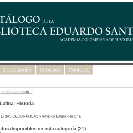
Colecciones
Servicios
Contacto
 pantalla de inicio ...
atina -Historia
TERIAS GEOGRÁFICAS
>
América Latina -Historia
os disponibles en esta categoría (
21
)