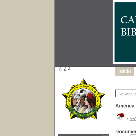
A-
A
A+
Inicio
Volver a la
América L
>
MA
Document