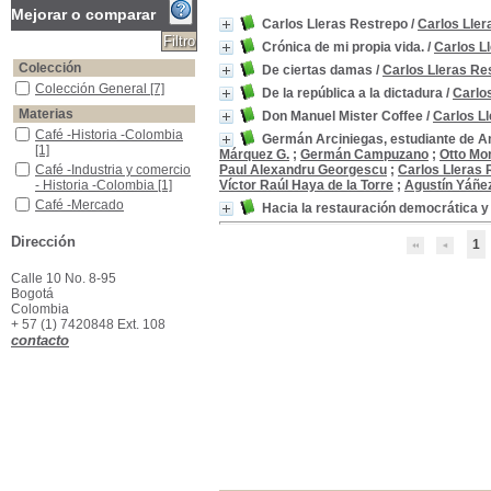
Mejorar o comparar
Carlos Lleras Restrepo
/
Carlos Ller
Crónica de mi propia vida.
/
Carlos L
Colección
De ciertas damas
/
Carlos Lleras Re
Colección General
Colección General
[7]
De la república a la dictadura
/
Carlo
Materias
Don Manuel Mister Coffee
/
Carlos L
Café -Historia -Colombia
Café -Historia -Colombia
Germán Arciniegas, estudiante de 
[1]
Márquez G.
;
Germán Campuzano
;
Otto Mo
Café -Industria y comercio - Historia -Colombia
Café -Industria y comercio
Paul Alexandru Georgescu
;
Carlos Lleras 
- Historia -Colombia
[1]
Víctor Raúl Haya de la Torre
;
Agustín Yáñe
Café -Mercado internacional - Historia
Café -Mercado
Hacia la restauración democrática y
internacional - Historia
[1]
Colombia -Aspectos políticos y sociales
Colombia -Aspectos
Dirección
1
políticos y sociales
[1]
Colombia -Historia -1941-1954
Colombia -Historia -1941-
Calle 10 No. 8-95
1954
[1]
Bogotá
Colombia
Colombia -Política y gobierno -1941-1954
Colombia -Política y
+ 57 (1) 7420848 Ext. 108
gobierno -1941-1954
[1]
contacto
Colombia -Política y gobierno -1955-1963
Colombia -Política y
gobierno -1955-1963
[1]
Colombia--Política y gobierno
Colombia--Política y
gobierno
[1]
Liberalismo -Historia -Colombia
Liberalismo -Historia -
Colombia
[1]
Mujeres -Biografía
Mujeres -Biografía
[1]