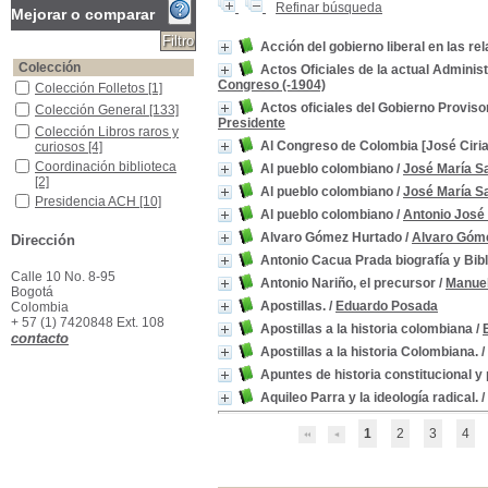
Refinar búsqueda
Mejorar o comparar
Acción del gobierno liberal en las re
Colección
Actos Oficiales de la actual Adminis
Congreso (-1904)
Colección Folletos
Colección Folletos
[1]
Actos oficiales del Gobierno Provis
Colección General
Colección General
[133]
Presidente
Colección Libros raros y curiosos
Colección Libros raros y
Al Congreso de Colombia [José Ciriac
curiosos
[4]
Coordinación biblioteca
Coordinación biblioteca
Al pueblo colombiano
/
José María S
[2]
Al pueblo colombiano
/
José María S
Presidencia ACH
Presidencia ACH
[10]
Al pueblo colombiano
/
Antonio José 
Referencia
Referencia
[2]
Alvaro Gómez Hurtado
/
Alvaro Góm
Dirección
Secretaría General
Secretaría General
[13]
Antonio Cacua Prada biografía y Bibl
Materias
Calle 10 No. 8-95
Antonio Nariño, el precursor
/
Manuel
Colombia--Política y gobierno
Colombia--Política y
Bogotá
gobierno
[164]
Apostillas.
/
Eduardo Posada
Colombia
+ 57 (1) 7420848 Ext. 108
Colombia--Historia
Colombia--Historia
[17]
Apostillas a la historia colombiana
/
contacto
Colombia -Condiciones Sociales
Colombia -Condiciones
Apostillas a la historia Colombiana.
/
Sociales
[12]
Apuntes de historia constitucional y
Partidos Políticos -Colombia
Partidos Políticos -
Colombia
[8]
Aquileo Parra y la ideología radical.
/
Colombia -Administración Pública
Colombia -Administración
Pública
[7]
1
2
3
4
Colombia -Aspectos políticos y sociales
Colombia -Aspectos
políticos y sociales
[4]
Partido liberal -Historia -Colombia
Partido liberal -Historia -