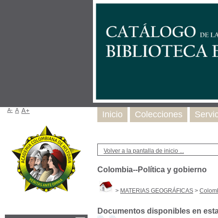
A-
A
A+
Inicio
Colecciones
Servi
Volver a la pantalla de inicio ...
Colombia--Política y gobierno
>
MATERIAS GEOGRÁFICAS
>
Colomb
Documentos disponibles en esta 